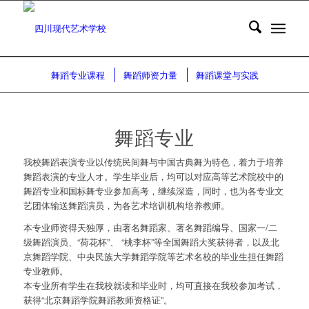
舞蹈专业
Dance
舞蹈专业课程
舞蹈师资力量
舞蹈课堂与实践
舞蹈专业
我校舞蹈表演专业以传统民间舞与中国古典舞为特色，着力于培养
舞蹈表演的专业人オ。学生毕业后，均可以对应高等艺术院校中的
舞蹈专业和国标舞专业参加高考，继续深造，同时，也为各专业文
艺团体输送舞蹈演员，为各艺术培训机构培养教师。
本专业师资得天独厚，由著名舞蹈家、著名舞蹈编导、国家一/二
级舞蹈演员、“荷花杯”、 “桃李杯”等全国舞蹈大奖获得者，以及北
京舞蹈学院、中央民族大学舞蹈学院等艺术名校的毕业生担任舞蹈
专业教师。
本专业所有学生在我校就读和毕业时，均可直接在我校参加考试，
获得“北京舞蹈学院舞蹈教师资格证”。