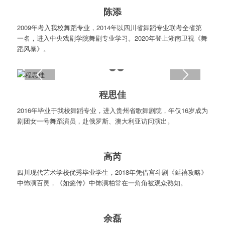
陈添
2009年考入我校舞蹈专业，2014年以四川省舞蹈专业联考全省第
一名，进入中央戏剧学院舞剧专业学习。2020年登上湖南卫视《舞
蹈风暴》。
1
2
3
程思佳
2016年毕业于我校舞蹈专业，进入贵州省歌舞剧院，年仅16岁成为
剧团女一号舞蹈演员，赴俄罗斯、澳大利亚访问演出。
1
2
3
高芮
四川现代艺术学校优秀毕业学生，2018年凭借宫斗剧《延禧攻略》
中饰演百灵，《如懿传》中饰演柏常在一角角被观众熟知。
余磊